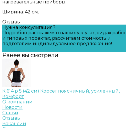
нагревательные приборы.
Ширина: 42 см.
Отзывы
Нужна консультация?
Подробно расскажем о наших услугах, видах работ
и типовых проектах, рассчитаем стоимость и
подготовим индивидуальное предложение!
Задать вопрос
Ранее вы смотрели
К 614 р 5 (42 см) Корсет поясничный, усиленный,
Комфорт
О компании
Новости
Статьи
Отзывы
Вакансии