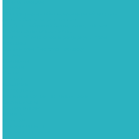
Каталог товаров
Услуги
Обслуживание обеззараживателей воздуха
Замена бактерицидных ламп
Подбор требуемых бактерицидных ламп
Профилактическая чистка
Ремонт облучателей и рециркуляторов
Доставка
Организуем быструю доставку
Акции
Компания
Новости
Статьи
Отзывы
Вакансии
Сотрудники
Политика конфиденциальности
Сертификаты
Видеогалерея
Помощь
Покупки
Условия оплаты
Условия доставки
Вопрос - ответ