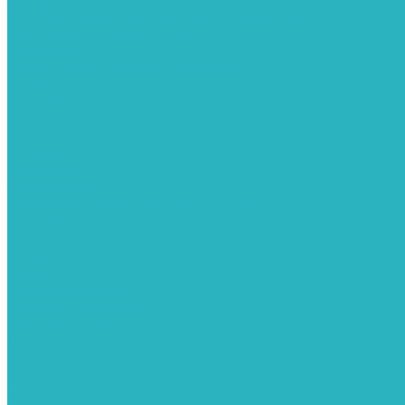
Подбор требуемых бактерицидных ламп
Профилактическая чистка
Доставка
Организуем быструю доставку
Акции
Компания
Новости
Статьи
Отзывы
Вакансии
Сотрудники
Политика конфиденциальности
Сертификаты
Видеогалерея
Помощь
Покупки
Условия оплаты
Условия доставки
Вопрос - ответ
Бренды
Возможности
Контакты
...