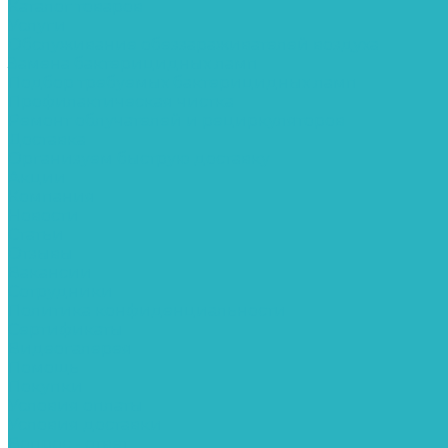
Каталог товаров
Услуги
Обслуживание обеззараживателей воздуха
Замена бактерицидных ламп
Подбор требуемых бактерицидных ламп
Профилактическая чистка
Ремонт облучателей и рециркуляторов
Доставка
Организуем быструю доставку
Акции
Компания
Новости
Статьи
Отзывы
Вакансии
Сотрудники
Политика конфиденциальности
Сертификаты
Видеогалерея
Помощь
Покупки
Условия оплаты
Условия доставки
Вопрос - ответ