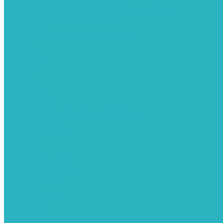
Подбор требуемых бактерицидных ламп
Профилактическая чистка
Доставка
Организуем быструю доставку
Акции
Компания
Новости
Статьи
Отзывы
Вакансии
Сотрудники
Политика конфиденциальности
Сертификаты
Видеогалерея
Помощь
Покупки
Условия оплаты
Условия доставки
Вопрос - ответ
Бренды
Возможности
Контакты
...