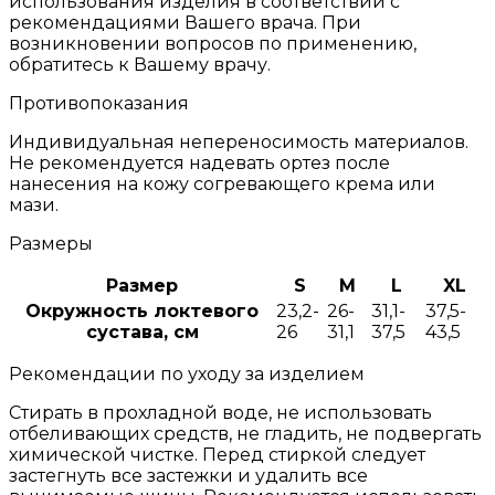
использования изделия в соответствии с
рекомендациями Вашего врача. При
возникновении вопросов по применению,
обратитесь к Вашему врачу.
Противопоказания
Индивидуальная непереносимость материалов.
Не рекомендуется надевать ортез после
нанесения на кожу согревающего крема или
мази.
Размеры
Размер
S
M
L
XL
Окружность локтевого
23,2-
26-
31,1-
37,5-
сустава, см
26
31,1
37,5
43,5
Рекомендации по уходу за изделием
Стирать в прохладной воде, не использовать
отбеливающих средств, не гладить, не подвергать
химической чистке. Перед стиркой следует
застегнуть все застежки и удалить все