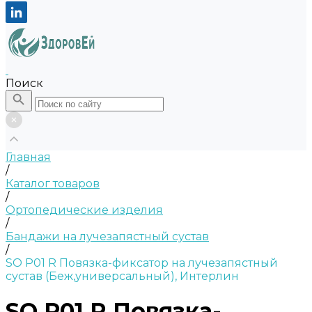
Поиск
Главная
/
Каталог товаров
/
Ортопедические изделия
/
Бандажи на лучезапястный сустав
/
SO P01 R Повязка-фиксатор на лучезапястный
сустав (Беж,универсальный), Интерлин
SO P01 R Повязка-