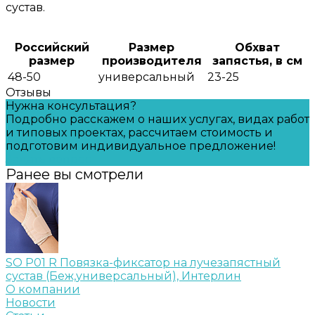
сустав.
Российский
Размер
Обхват
размер
производителя
запястья, в см
48-50
универсальный
23-25
Отзывы
Нужна консультация?
Подробно расскажем о наших услугах, видах работ
и типовых проектах, рассчитаем стоимость и
подготовим индивидуальное предложение!
Задать вопрос
Ранее вы смотрели
SO P01 R Повязка-фиксатор на лучезапястный
сустав (Беж,универсальный), Интерлин
О компании
Новости