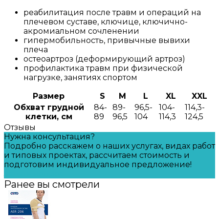
реабилитация после травм и операций на
плечевом суставе, ключице, ключично-
акромиальном сочленении
гипермобильность, привычные вывихи
плеча
остеоартроз (деформирующий артроз)
профилактика травм при физической
нагрузке, занятиях спортом
Размер
S
M
L
XL
XXL
Обхват грудной
84-
89-
96,5-
104-
114,3-
клетки, см
89
96,5
104
114,3
124,5
Отзывы
Нужна консультация?
Подробно расскажем о наших услугах, видах работ
и типовых проектах, рассчитаем стоимость и
подготовим индивидуальное предложение!
Задать вопрос
Ранее вы смотрели