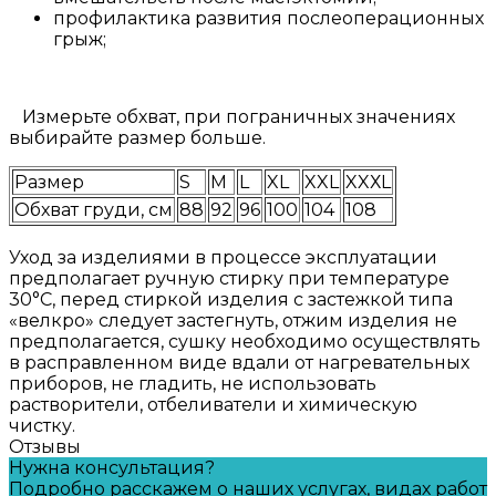
профилактика развития послеоперационных
грыж;
Измерьте обхват, при пограничных значениях
выбирайте размер больше.
Размер
S
M
L
XL
XXL
XXХL
Обхват груди, см
88
92
96
100
104
108
Уход за изделиями в процессе эксплуатации
предполагает ручную стирку при температуре
30°С, перед стиркой изделия с застежкой типа
«велкро» следует застегнуть, отжим изделия не
предполагается, сушку необходимо осуществлять
в расправленном виде вдали от нагревательных
приборов, не гладить, не использовать
растворители, отбеливатели и химическую
чистку.
Отзывы
Нужна консультация?
Подробно расскажем о наших услугах, видах работ