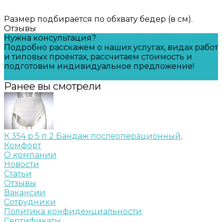
Размер подбирается по обхвату бедер (в см).
Отзывы
Нужна консультация?
Подробно расскажем о наших услугах, видах работ
и типовых проектах, рассчитаем стоимость и
подготовим индивидуальное предложение!
Задать вопрос
Ранее вы смотрели
К 354 р 5 п 2 Бандаж послеоперационный,
Комфорт
О компании
Новости
Статьи
Отзывы
Вакансии
Сотрудники
Политика конфиденциальности
Сертификаты