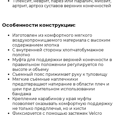
Плексит, неврит, парез или паралич, миозит,
артрит, артроз суставов верхних конечностей
Особенности конструкции:
Изготовлен из комфортного мягкого
воздухопроницаемого материала с высоким
содержанием хлопка
С внутренней стороны хлопчатобумажное
полотно
Муфта для поддержки верхней конечности в
правильном положении регулируется по
высоте и объему
Съемный пояс прижимает руку к туловищу
Мягкие съёмные наплечники
предотвращают натирание в области плеч и
шеи при длительном использовании
бандажа
Крепление карабинов у края муфты
позволяет оказывать комфортную поддержку
не только предплечья, но и кисти
Фиксируется с помощью застежек Velсro