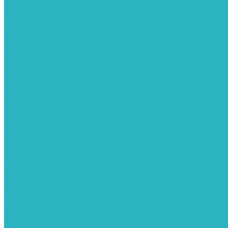
Новости
Статьи
Отзывы
Вакансии
Сотрудники
Политика конфиденциальности
Сертификаты
Видеогалерея
Помощь
Покупки
Условия оплаты
Условия доставки
Вопрос - ответ
Бренды
Возможности
Контакты
...
Каталог товаров
Услуги
Обслуживание обеззараживателей воздуха
Замена бактерицидных ламп
Подбор требуемых бактерицидных ламп
Профилактическая чистка