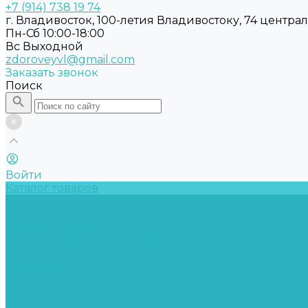
+7 (914) 738 19 74
г. Владивосток, 100-летия Владивостоку, 74 центра
Пн-Сб 10:00-18:00
Вс Выходной
zdoroveyvl@gmail.com
Заказать звонок
Поиск
Войти
Каталог товаров
Услуги
Обслуживание обеззараживателей воздуха
Замена бактерицидных ламп
Подбор требуемых бактерицидных ламп
Профилактическая чистка
Доставка
Организуем быструю доставку
Акции
Компания