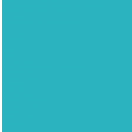
Подбор требуемых бактерицидных ламп
Профилактическая чистка
Доставка
Организуем быструю доставку
Акции
Компания
Новости
Статьи
Отзывы
Вакансии
Сотрудники
Политика конфиденциальности
Сертификаты
Видеогалерея
Помощь
Покупки
Условия оплаты
Условия доставки
Вопрос - ответ
Бренды
Возможности
Контакты
...