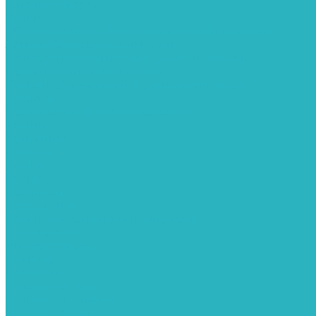
Каталог товаров
Услуги
Обслуживание обеззараживателей воздуха
Замена бактерицидных ламп
Подбор требуемых бактерицидных ламп
Профилактическая чистка
Ремонт облучателей и рециркуляторов
Доставка
Организуем быструю доставку
Акции
Компания
Новости
Статьи
Отзывы
Вакансии
Сотрудники
Политика конфиденциальности
Сертификаты
Видеогалерея
Помощь
Покупки
Условия оплаты
Условия доставки
Вопрос - ответ