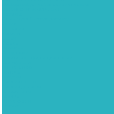
Подбор требуемых бактерицидных ламп
Профилактическая чистка
Доставка
Организуем быструю доставку
Акции
Компания
Новости
Статьи
Отзывы
Вакансии
Сотрудники
Политика конфиденциальности
Сертификаты
Видеогалерея
Помощь
Покупки
Условия оплаты
Условия доставки
Вопрос - ответ
Бренды
Возможности
Контакты
...