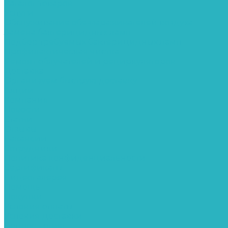
Каталог товаров
Услуги
Обслуживание обеззараживателей воздуха
Замена бактерицидных ламп
Подбор требуемых бактерицидных ламп
Профилактическая чистка
Ремонт облучателей и рециркуляторов
Доставка
Организуем быструю доставку
Акции
Компания
Новости
Статьи
Отзывы
Вакансии
Сотрудники
Политика конфиденциальности
Сертификаты
Видеогалерея
Помощь
Покупки
Условия оплаты
Условия доставки
Вопрос - ответ