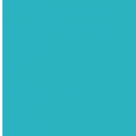
Каталог товаров
Услуги
Обслуживание обеззараживателей воздуха
Замена бактерицидных ламп
Подбор требуемых бактерицидных ламп
Профилактическая чистка
Ремонт облучателей и рециркуляторов
Доставка
Организуем быструю доставку
Акции
Компания
Новости
Статьи
Отзывы
Вакансии
Сотрудники
Политика конфиденциальности
Сертификаты
Видеогалерея
Помощь
Покупки
Условия оплаты
Условия доставки
Вопрос - ответ