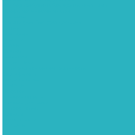
Подбор требуемых бактерицидных ламп
Профилактическая чистка
Доставка
Организуем быструю доставку
Акции
Компания
Новости
Статьи
Отзывы
Вакансии
Сотрудники
Политика конфиденциальности
Сертификаты
Видеогалерея
Помощь
Покупки
Условия оплаты
Условия доставки
Вопрос - ответ
Бренды
Возможности
Контакты
...