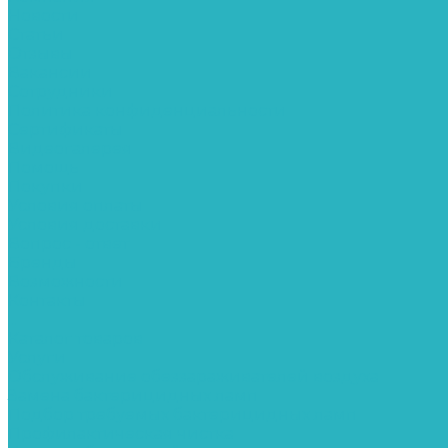
Новости
Статьи
Отзывы
Вакансии
Сотрудники
Политика конфиденциальности
Сертификаты
Видеогалерея
Помощь
Покупки
Условия оплаты
Условия доставки
Вопрос - ответ
Бренды
Возможности
Контакты
...
Каталог товаров
Услуги
Обслуживание обеззараживателей воздуха
Замена бактерицидных ламп
Подбор требуемых бактерицидных ламп
Профилактическая чистка