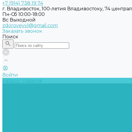
+7 (914) 738 19 74
г. Владивосток, 100-летия Владивостоку, 74 центра
Пн-Сб 10:00-18:00
Вс Выходной
zdoroveyvl@gmail.com
Заказать звонок
Поиск
Войти
Каталог товаров
Услуги
Обслуживание обеззараживателей воздуха
Замена бактерицидных ламп
Подбор требуемых бактерицидных ламп
Профилактическая чистка
Доставка
Организуем быструю доставку
Акции
Компания