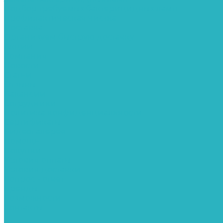
Подбор требуемых бактерицидных ламп
Профилактическая чистка
Доставка
Организуем быструю доставку
Акции
Компания
Новости
Статьи
Отзывы
Вакансии
Сотрудники
Политика конфиденциальности
Сертификаты
Видеогалерея
Помощь
Покупки
Условия оплаты
Условия доставки
Вопрос - ответ
Бренды
Возможности
Контакты
...