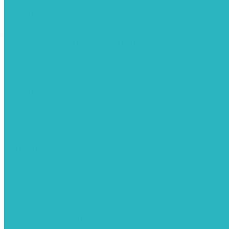
Каталог товаров
Услуги
Обслуживание обеззараживателей воздуха
Замена бактерицидных ламп
Подбор требуемых бактерицидных ламп
Профилактическая чистка
Ремонт облучателей и рециркуляторов
Доставка
Организуем быструю доставку
Акции
Компания
Новости
Статьи
Отзывы
Вакансии
Сотрудники
Политика конфиденциальности
Сертификаты
Видеогалерея
Помощь
Покупки
Условия оплаты
Условия доставки
Вопрос - ответ