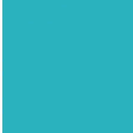
Подбор требуемых бактерицидных ламп
Профилактическая чистка
Доставка
Организуем быструю доставку
Акции
Компания
Новости
Статьи
Отзывы
Вакансии
Сотрудники
Политика конфиденциальности
Сертификаты
Видеогалерея
Помощь
Покупки
Условия оплаты
Условия доставки
Вопрос - ответ
Бренды
Возможности
Контакты
...