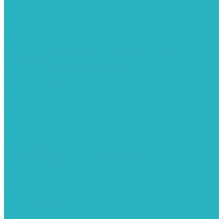
Каталог товаров
Услуги
Обслуживание обеззараживателей воздуха
Замена бактерицидных ламп
Подбор требуемых бактерицидных ламп
Профилактическая чистка
Ремонт облучателей и рециркуляторов
Доставка
Организуем быструю доставку
Акции
Компания
Новости
Статьи
Отзывы
Вакансии
Сотрудники
Политика конфиденциальности
Сертификаты
Видеогалерея
Помощь
Покупки
Условия оплаты
Условия доставки
Вопрос - ответ