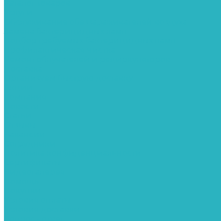
Каталог товаров
Услуги
Обслуживание обеззараживателей воздуха
Замена бактерицидных ламп
Подбор требуемых бактерицидных ламп
Профилактическая чистка
Ремонт облучателей и рециркуляторов
Доставка
Организуем быструю доставку
Акции
Компания
Новости
Статьи
Отзывы
Вакансии
Сотрудники
Политика конфиденциальности
Сертификаты
Видеогалерея
Помощь
Покупки
Условия оплаты
Условия доставки
Вопрос - ответ