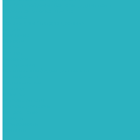
Подбор требуемых бактерицидных ламп
Профилактическая чистка
Доставка
Организуем быструю доставку
Акции
Компания
Новости
Статьи
Отзывы
Вакансии
Сотрудники
Политика конфиденциальности
Сертификаты
Видеогалерея
Помощь
Покупки
Условия оплаты
Условия доставки
Вопрос - ответ
Бренды
Возможности
Контакты
...