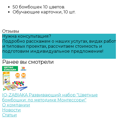
50 бомбошек 10 цветов.
Обучающие карточки, 10 шт.
Отзывы
Нужна консультация?
Подробно расскажем о наших услугах, видах работ
и типовых проектах, рассчитаем стоимость и
подготовим индивидуальное предложение!
Задать вопрос
Ранее вы смотрели
IQ-ZABIAKA Развивающий набор "Цветные
бомбошки: по методике Монтессори"
О компании
Новости
Статьи