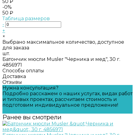
50 ₽
-0%
50 ₽
Таблица размеров
-
+
×
Выбрано максимальное количество, доступное
для заказа
шт.
Батончик мюсли Musler "Черника и мед", 30 г.
4856971
Способы оплаты
Доставка
Отзывы
Нужна консультация?
Подробно расскажем о наших услугах, видах работ
и типовых проектах, рассчитаем стоимость и
подготовим индивидуальное предложение!
Задать вопрос
Ранее вы смотрели