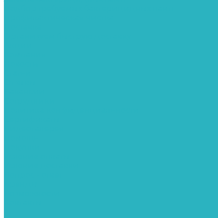
Подбор требуемых бактерицидных ламп
Профилактическая чистка
Доставка
Организуем быструю доставку
Акции
Компания
Новости
Статьи
Отзывы
Вакансии
Сотрудники
Политика конфиденциальности
Сертификаты
Видеогалерея
Помощь
Покупки
Условия оплаты
Условия доставки
Вопрос - ответ
Бренды
Возможности
Контакты
...