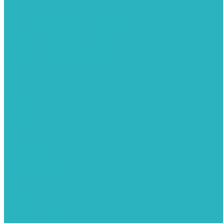
Каталог товаров
Услуги
Обслуживание обеззараживателей воздуха
Замена бактерицидных ламп
Подбор требуемых бактерицидных ламп
Профилактическая чистка
Ремонт облучателей и рециркуляторов
Доставка
Организуем быструю доставку
Акции
Компания
Новости
Статьи
Отзывы
Вакансии
Сотрудники
Политика конфиденциальности
Сертификаты
Видеогалерея
Помощь
Покупки
Условия оплаты
Условия доставки
Вопрос - ответ