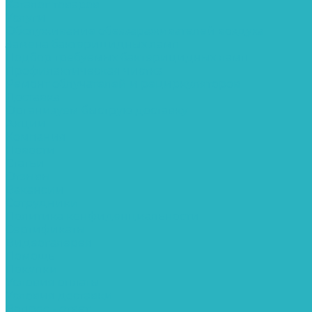
Каталог товаров
Услуги
Обслуживание обеззараживателей воздуха
Замена бактерицидных ламп
Подбор требуемых бактерицидных ламп
Профилактическая чистка
Ремонт облучателей и рециркуляторов
Доставка
Организуем быструю доставку
Акции
Компания
Новости
Статьи
Отзывы
Вакансии
Сотрудники
Политика конфиденциальности
Сертификаты
Видеогалерея
Помощь
Покупки
Условия оплаты
Условия доставки
Вопрос - ответ