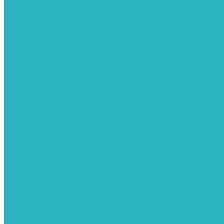
Подбор требуемых бактерицидных ламп
Профилактическая чистка
Доставка
Организуем быструю доставку
Акции
Компания
Новости
Статьи
Отзывы
Вакансии
Сотрудники
Политика конфиденциальности
Сертификаты
Видеогалерея
Помощь
Покупки
Условия оплаты
Условия доставки
Вопрос - ответ
Бренды
Возможности
Контакты
...