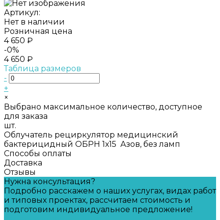
Артикул:
Нет в наличии
Розничная цена
4 650 ₽
-0%
4 650 ₽
Таблица размеров
-
+
×
Выбрано максимальное количество, доступное
для заказа
шт.
Облучатель рециркулятор медицинский
бактерицидный ОБРН 1х15 Азов, без ламп
Способы оплаты
Доставка
Отзывы
Нужна консультация?
Подробно расскажем о наших услугах, видах работ
и типовых проектах, рассчитаем стоимость и
подготовим индивидуальное предложение!
Задать вопрос