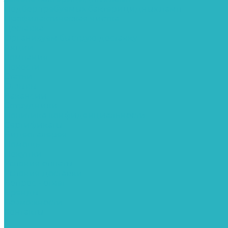
Подбор требуемых бактерицидных ламп
Профилактическая чистка
Доставка
Организуем быструю доставку
Акции
Компания
Новости
Статьи
Отзывы
Вакансии
Сотрудники
Политика конфиденциальности
Сертификаты
Видеогалерея
Помощь
Покупки
Условия оплаты
Условия доставки
Вопрос - ответ
Бренды
Возможности
Контакты
...