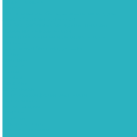
Каталог товаров
Услуги
Обслуживание обеззараживателей воздуха
Замена бактерицидных ламп
Подбор требуемых бактерицидных ламп
Профилактическая чистка
Ремонт облучателей и рециркуляторов
Доставка
Организуем быструю доставку
Акции
Компания
Новости
Статьи
Отзывы
Вакансии
Сотрудники
Политика конфиденциальности
Сертификаты
Видеогалерея
Помощь
Покупки
Условия оплаты
Условия доставки
Вопрос - ответ