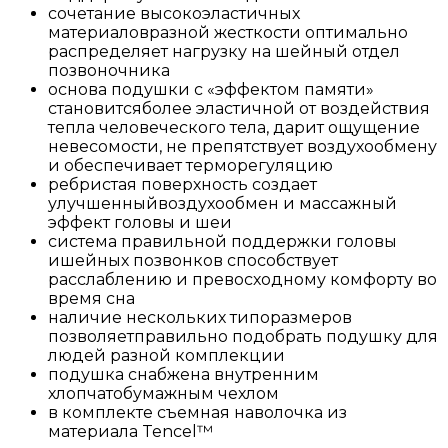
сочетание высокоэластичных
материаловразной жесткости оптимально
распределяет нагрузку на шейный отдел
позвоночника
основа подушки с «эффектом памяти»
становитсяболее эластичной от воздействия
тепла человеческого тела, дарит ощущение
невесомости, не препятствует воздухообмену
и обеспечивает терморегуляцию
ребристая поверхность создает
улучшенныйвоздухообмен и массажный
эффект головы и шеи
система правильной поддержки головы
ишейных позвонков способствует
расслаблению и превосходному комфорту во
время сна
наличие нескольких типоразмеров
позволяетправильно подобрать подушку для
людей разной комплекции
подушка снабжена внутренним
хлопчатобумажным чехлом
в комплекте съемная наволочка из
материала Tencel™