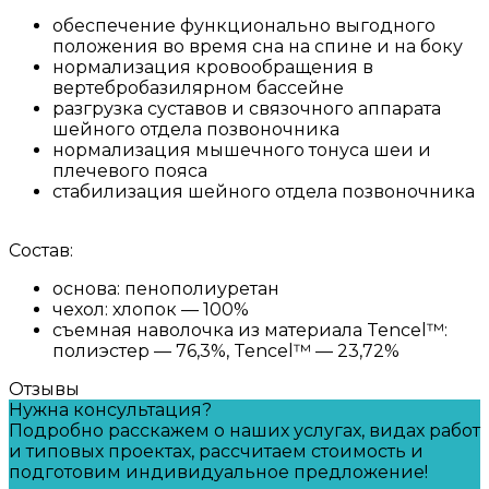
обеспечение функционально выгодного
положения во время сна на спине и на боку
нормализация кровообращения в
вертебробазилярном бассейне
разгрузка суставов и связочного аппарата
шейного отдела позвоночника
нормализация мышечного тонуса шеи и
плечевого пояса
стабилизация шейного отдела позвоночника
Cостав:
основа: пенополиуретан
чехол: хлопок — 100%
съемная наволочка из материала Tencel™:
полиэстер — 76,3%, Tencel™ — 23,72%
Отзывы
Нужна консультация?
Подробно расскажем о наших услугах, видах работ
и типовых проектах, рассчитаем стоимость и
подготовим индивидуальное предложение!