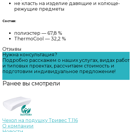
не класть на изделие давящие и колюще-
режущие предметы
Состав:
полиэстер — 67,8 %
ThermoCool — 32,2 %
Отзывы
Нужна консультация?
Подробно расскажем о наших услугах, видах работ
и типовых проектах, рассчитаем стоимость и
подготовим индивидуальное предложение!
Задать вопрос
Ранее вы смотрели
Чехол на подушку Тривес Т.116
О компании
Новости