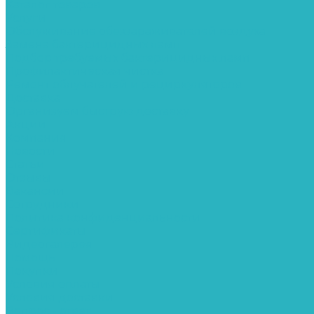
Каталог товаров
Услуги
Обслуживание обеззараживателей воздуха
Замена бактерицидных ламп
Подбор требуемых бактерицидных ламп
Профилактическая чистка
Ремонт облучателей и рециркуляторов
Доставка
Организуем быструю доставку
Акции
Компания
Новости
Статьи
Отзывы
Вакансии
Сотрудники
Политика конфиденциальности
Сертификаты
Видеогалерея
Помощь
Покупки
Условия оплаты
Условия доставки
Вопрос - ответ