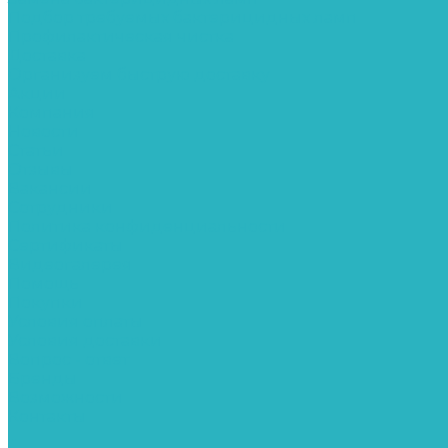
Подбор требуемых бактерицидных ламп
Профилактическая чистка
Доставка
Организуем быструю доставку
Акции
Компания
Новости
Статьи
Отзывы
Вакансии
Сотрудники
Политика конфиденциальности
Сертификаты
Видеогалерея
Помощь
Покупки
Условия оплаты
Условия доставки
Вопрос - ответ
Бренды
Возможности
Контакты
...