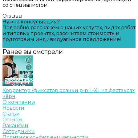
со специалистом.
Отзывы
Нужна консультация?
Подробно расскажем о наших услугах, видах работ
и типовых проектах, рассчитаем стоимость и
подготовим индивидуальное предложение!
Задать вопрос
Ранее вы смотрели
Корректор /фиксатор осанки р-р L-XL на фастексах
чёрн
О компании
Новости
Статьи
Отзывы
Вакансии
Сотрудники
Политика конфиденциальности