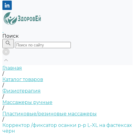
Поиск
Главная
/
Каталог товаров
/
Физиотерапия
/
Массажеры ручные
/
Пластиковые/резиновые массажеры
/
Корректор /фиксатор осанки р-р L-XL на фастексах
чёрн