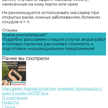
нанесенные на кожу масло или крем.
Не рекомендуется использовать массажёр при
открытых ранах, кожных заболеваниях, болезнях
сосудов и т. п.
Отзывы
Нужна консультация?
Подробно расскажем о наших услугах, видах работ
и типовых проектах, рассчитаем стоимость и
подготовим индивидуальное предложение!
Задать вопрос
Ранее вы смотрели
Массажёр дерево/пластик универс Коромысло с
шип 5 колёс 14,5*8*3см
О компании
Новости
Статьи