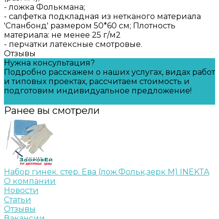
- ложка Фолькмана;
- салфетка подкладная из нетканого материала
'Спанбонд' размером 50*60 см; Плотность
материала: не менее 25 г/м2
- перчатки латексные смотровые.
Отзывы
Нужна консультация?
Подробно расскажем о наших услугах, видах работ
и типовых проектах, рассчитаем стоимость и
подготовим индивидуальное предложение!
Задать вопрос
Ранее вы смотрели
Набор гинек. стер. Ева (лож.Фольк,зерк M) INEKTA
О компании
Новости
Статьи
Отзывы
Вакансии