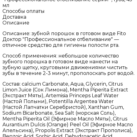
мл
Способы оплаты
Доставка
Описание
Описание: зубной порошок в готовом виде Fito
Доктор "Профессиональное отбеливание" —
отличное средство для гигиены полости рта.
Способ применения: небольшое количество
зубного порошка в готовом виде нанести на
зубную щетку, круговыми движениями чистить
зубы в течение 2-3 минут, прополоскать рот водой.
Состав: calcium Carbonate, Aqua, Glycerin, Citrus
Limon Juice (Сок Лимона), Mentha Piperita Extract
(Экстракт Мяты), Artemisia Princeps Leaf Water
(Настой Полыни), Potentilla Argentea Water
(Настой Лапчатки Серебристой), Xanthan Gum,
Sodium Bicarbonate, Sea Salt (морская Соль),
Mentha Piperita Oil (Эфирное Масло Мяты), Citrus
Aurantium Dulcis (Orange) Peel Oil (Эфирное Масло
Апельсина), Propolis Extract (Экстракт Прополиса),
Benzoic Acid, Sorbic Acid, Dehydroacetic Acid.