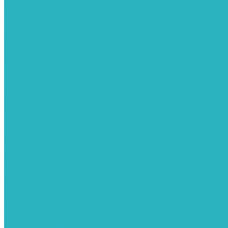
Каталог товаров
Услуги
Обслуживание обеззараживателей воздуха
Замена бактерицидных ламп
Подбор требуемых бактерицидных ламп
Профилактическая чистка
Ремонт облучателей и рециркуляторов
Доставка
Организуем быструю доставку
Акции
Компания
Новости
Статьи
Отзывы
Вакансии
Сотрудники
Политика конфиденциальности
Сертификаты
Видеогалерея
Помощь
Покупки
Условия оплаты
Условия доставки
Вопрос - ответ