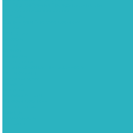
Подбор требуемых бактерицидных ламп
Профилактическая чистка
Доставка
Организуем быструю доставку
Акции
Компания
Новости
Статьи
Отзывы
Вакансии
Сотрудники
Политика конфиденциальности
Сертификаты
Видеогалерея
Помощь
Покупки
Условия оплаты
Условия доставки
Вопрос - ответ
Бренды
Возможности
Контакты
...