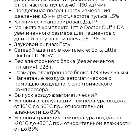
рт. ст., частоты пульса: 40 - 160 уд/мин
Предельная погрешность измерения
давление: ±3 мм рт.ст., частота пульса: ±5%
Клинически апробирован: Да, IP
Манжета в комплекте: Little Doctor Cuff-LDA
увеличенного размера для пациентов с
длиной окружности плеча 25 - 36 см
Звуковой сигнал: Есть
Сетевой адаптер в комплекте: Есть, Little
Doctor LD-N057
Вес электронного блока (без элементов
питания): 328 г.
Размеры электронного блока: 129 х 68 х 54 мм
Нагнетание воздуха: автоматическое с
помощью воздушного электрического
компрессора
Выпуск воздуха: автоматический
Условия эксплуатации: температура воздуха
от 10˚C дo 40˚C при относительной
влажности до 85%
Условия хранения: температура воздуха от
-20˚C дo +50˚C при относительной влажности
от до 85%