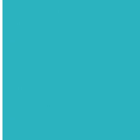
Подбор требуемых бактерицидных ламп
Профилактическая чистка
Доставка
Организуем быструю доставку
Акции
Компания
Новости
Статьи
Отзывы
Вакансии
Сотрудники
Политика конфиденциальности
Сертификаты
Видеогалерея
Помощь
Покупки
Условия оплаты
Условия доставки
Вопрос - ответ
Бренды
Возможности
Контакты
...