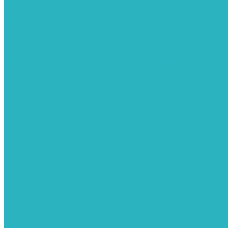
Каталог товаров
Услуги
Обслуживание обеззараживателей воздуха
Замена бактерицидных ламп
Подбор требуемых бактерицидных ламп
Профилактическая чистка
Ремонт облучателей и рециркуляторов
Доставка
Организуем быструю доставку
Акции
Компания
Новости
Статьи
Отзывы
Вакансии
Сотрудники
Политика конфиденциальности
Сертификаты
Видеогалерея
Помощь
Покупки
Условия оплаты
Условия доставки
Вопрос - ответ