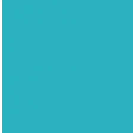
Подбор требуемых бактерицидных ламп
Профилактическая чистка
Доставка
Организуем быструю доставку
Акции
Компания
Новости
Статьи
Отзывы
Вакансии
Сотрудники
Политика конфиденциальности
Сертификаты
Видеогалерея
Помощь
Покупки
Условия оплаты
Условия доставки
Вопрос - ответ
Бренды
Возможности
Контакты
...