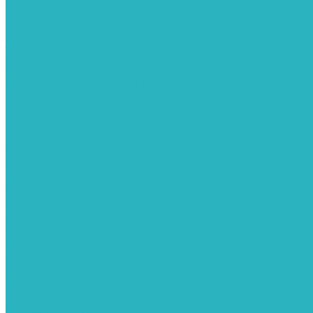
Каталог товаров
Услуги
Обслуживание обеззараживателей воздуха
Замена бактерицидных ламп
Подбор требуемых бактерицидных ламп
Профилактическая чистка
Ремонт облучателей и рециркуляторов
Доставка
Организуем быструю доставку
Акции
Компания
Новости
Статьи
Отзывы
Вакансии
Сотрудники
Политика конфиденциальности
Сертификаты
Видеогалерея
Помощь
Покупки
Условия оплаты
Условия доставки
Вопрос - ответ