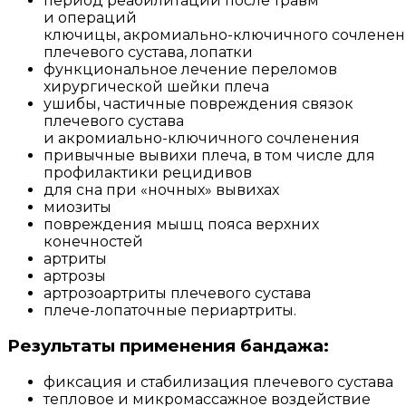
период реабилитации после травм
и операций
ключицы,
акромиально-ключичного
сочленен
плечевого сустава, лопатки
функциональное лечение переломов
хирургической шейки плеча
ушибы, частичные повреждения связок
плечевого сустава
и
акромиально-ключичного
сочленения
привычные вывихи плеча, в том числе для
профилактики рецидивов
для сна при «ночных» вывихах
миозиты
повреждения мышц пояса верхних
конечностей
артриты
артрозы
артрозоартриты плечевого сустава
плече-лопаточные
периартриты.
Результаты применения бандажа:
фиксация и стабилизация плечевого сустава
тепловое и микромассажное воздействие