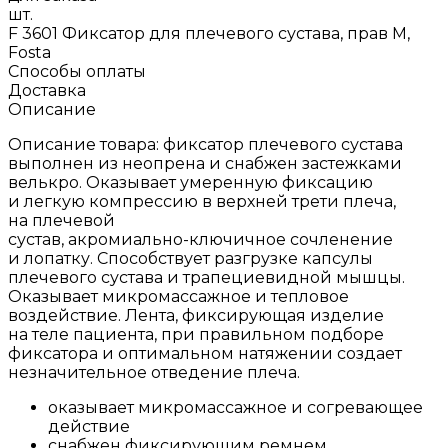
шт.
F 3601 Фиксатор для плечевого сустава, прав M,
Fosta
Способы оплаты
Доставка
Описание
Описание товара: фиксатор плечевого сустава
выполнен из неопрена и снабжен застежками
велькро. Оказывает умеренную фиксацию
и легкую компрессию в верхней трети плеча,
на плечевой
сустав,
акромиально-ключичное
сочленение
и лопатку. Способствует разгрузке капсулы
плечевого сустава и трапециевидной мышцы.
Оказывает микромассажное и тепловое
воздействие. Лента, фиксирующая изделие
на теле пациента, при правильном подборе
фиксатора и оптимальном натяжении создает
незначительное отведение плеча.
оказывает микромассажное и согревающее
действие
снабжен фиксирующим ремнем.