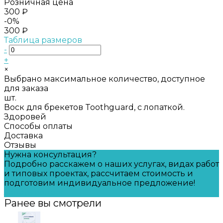
Розничная цена
300 ₽
-0%
300 ₽
Таблица размеров
-
+
×
Выбрано максимальное количество, доступное
для заказа
шт.
Воск для брекетов Toothguard, с лопаткой.
Здоровей
Способы оплаты
Доставка
Отзывы
Нужна консультация?
Подробно расскажем о наших услугах, видах работ
и типовых проектах, рассчитаем стоимость и
подготовим индивидуальное предложение!
Задать вопрос
Ранее вы смотрели